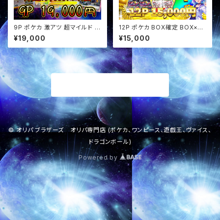
9P ポケカ 激アツ 超マイルド オ
12P ポケカ BOX確定 BOX×SA
リパ
Rセットオリパ
¥19,000
¥15,000
商品一覧に戻る
© オリパ ブラザーズ オリパ専門店 (ポケカ、ワンピース、遊戯王、ヴァイス、
ドラゴンボール)
Powered by