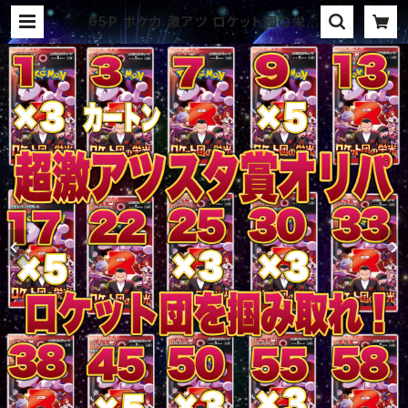
65P ポケカ 激アツ ロケット団の栄光
BOXスタ賞パック オリパ | オリパ ブ
ラザーズ オリパ専門店 (ポケカ、ワ
ンピース、遊戯王、ヴァイス、ドラゴン
ボール)