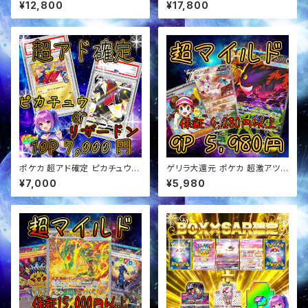
オリパ
ツ 画像確定 オリパ
¥12,800
¥17,800
ポケカ 超アド確定 ピカチュウor
ゲリラ大還元 ポケカ 超激アツ
リザードン確定 オリパ
超マイルド オリパ
¥7,000
¥5,980