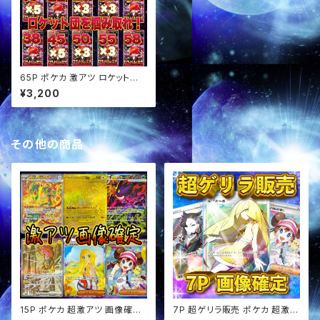
65P ポケカ 激アツ ロケット団
の栄光BOXスタ賞パック オリパ
¥3,200
その他の商品
15P ポケカ 超激アツ 画像確定
7P 超ゲリラ販売 ポケカ 超激ア