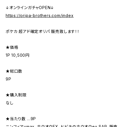
↓オンラインガチャOPEN↓
https://oripa-brothers.com/index
ポケカ 超アド確定オリパ 販売致します！！
★価格
1P 10,500円
★総口数
9P
★購入制限
なし
★当たり数 …9P
ニンフィアvmax、ホウオウEX、ヒビキのホウオウex SAR、販売