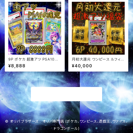
9P ポケカ 超激アツ PSA10確
月初大還元 ワンピース ルフィ確
定 オリパ
定 超アド確定福袋 オリパ
¥8,888
¥40,000
商品一覧に戻る
© オリパ ブラザーズ オリパ専門店 (ポケカ、ワンピース、遊戯王、ヴァイス、
ドラゴンボール)