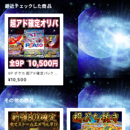
最近チェックした商品
9P ポケカ 超アド確定パック オ
リパ
¥10,500
その他の商品