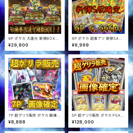
9P ポケカ 大還元 新弾BOX確
9P ポケカ 超激アツ 新弾SAR
定 オリパ
確定 ぶち抜き オリパ
¥29,800
¥9,999
7P 超ゲリラ販売 ポケカ 画像確
5P 超ゲリラ販売 ポケカ PSA1
定 オリパ
0画像確定 オリパ
¥8,888
¥128,000