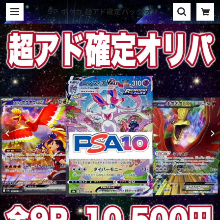
9P ポケカ 超アド確定パック オリパ |
オリパ ブラザーズ オリパ専門店 (ポ
ケカ、ワンピース、遊戯王、ヴァイス、ド
ラゴンボール)