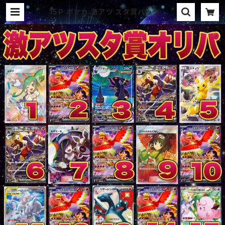
15P ポケカ 激アツ スタ賞パック オリ
パ | オリパ ブラザーズ オリパ専門
店 (ポケカ、ワンピース、遊戯王、ヴァ
イス、ドラゴンボール)