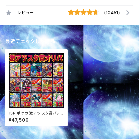
レビュー
(10451)
最近チェックした商品
15P ポケカ 激アツ スタ賞パック
オリパ
¥47,500