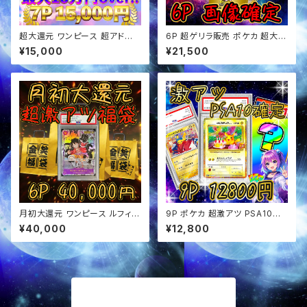
超大還元 ワンピース 超アド確
6P 超ゲリラ販売 ポケカ 超大還
定福袋 オリパ
元 ハーフBOX画像確定 オリパ
¥15,000
¥21,500
月初大還元 ワンピース ルフィ確
9P ポケカ 超激アツ PSA10確
定 超アド確定福袋 オリパ
定 オリパ
¥40,000
¥12,800
商品一覧に戻る