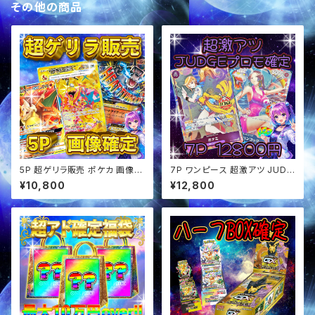
その他の商品
5P 超ゲリラ販売 ポケカ 画像確
7P ワンピース 超激アツ JUDG
定 オリパ
Eプロモ確定 オリパ
¥10,800
¥12,800