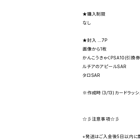
★購入制限
なし
★封入 …7P
画像から1枚
かんこうきゃくPSA10(引換券
ルチアのアピールSAR
タロSAR
※作成時（3/13)カードラッ
☆彡注意事項☆彡
⭐︎発送はご入金後5日以内