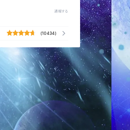
通報する
(10434)