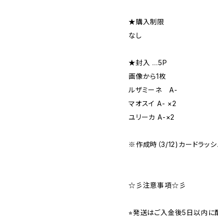
★購入制限
なし
★封入 …5P
画像から1枚
ルザミーネ A-
マオスイ A- ×2
ユリーカ A-×2
※作成時（3/12)カードラッ
☆彡注意事項☆彡
⭐︎発送はご入金後5日以内