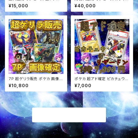
定福袋 オリパ
定 超アド確定福袋 オリパ
¥15,000
¥40,000
7P 超ゲリラ販売 ポケカ 画像確
ポケカ 超アド確定 ピカチュウor
定 オリパ
リザードン確定 オリパ
¥10,800
¥7,000
商品一覧に戻る