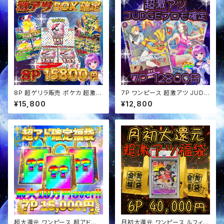
8P 超ゲリラ販売 ポケカ 超激ア
7P ワンピース 超激アツ JUDG
ツ BOX確定 オリパ
Eプロモ確定 オリパ
¥15,800
¥12,800
超大還元 ワンピース 超アド確
月初大還元 ワンピース ルフィ確