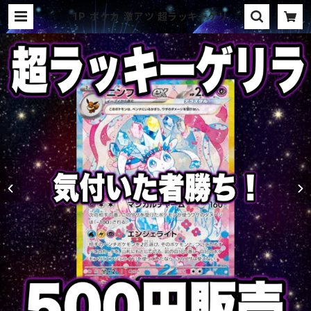
1P ポケカ 激アツ 超ラッキーゲリラ
パック オリパ | オリパ ブラザーズ
オリパ専門店 (ポケカ、ワンピース、遊
戯王、ヴァイス、ドラゴンボール)