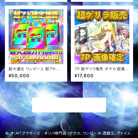
超大還元 ワンピース 超アド確
7P 超ゲリラ販売 ポケカ 超激ア
定福袋 オリパ
ツ 画像確定 オリパ
¥50,000
¥17,800
商品一覧に戻る
© オリパ ブラザーズ オリパ専門店 (ポケカ、ワンピース、遊戯王、ヴァイス、