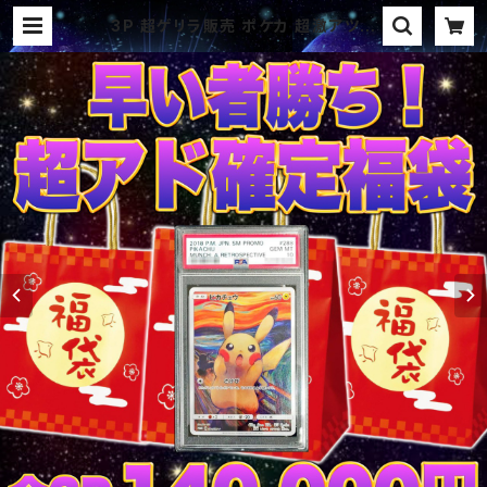
3P 超ゲリラ販売 ポケカ 超激アツア
ド確定福袋 パック オリパ | オリパ ブ
ラザーズ オリパ専門店 (ポケカ、ワ
ンピース、遊戯王、ヴァイス、ドラゴン
ボール)