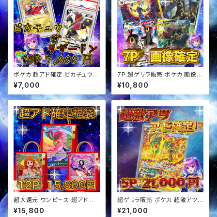
ポケカ 超アド確定 ピカチュウor
7P 超ゲリラ販売 ポケカ 画像確
リザードン確定 オリパ
定 オリパ
¥7,000
¥10,800
超大還元 ワンピース 超アド確
超ゲリラ販売 ポケカ 超激アツ
定福袋 オリパ
アド確定 オリパ
¥15,800
¥21,000