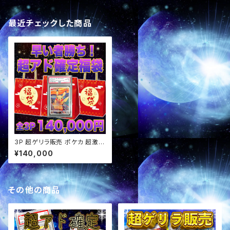
最近チェックした商品
3P 超ゲリラ販売 ポケカ 超激ア
ツアド確定福袋 パック オリパ
¥140,000
その他の商品