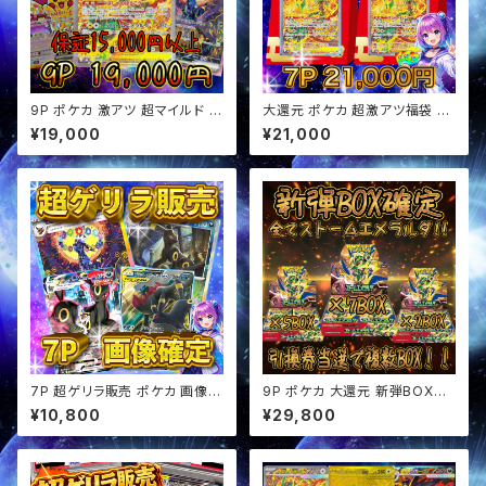
9P ポケカ 激アツ 超マイルド オ
大還元 ポケカ 超激アツ福袋 レ
リパ
ックウザ確定 オリパ
¥19,000
¥21,000
7P 超ゲリラ販売 ポケカ 画像確
9P ポケカ 大還元 新弾BOX確
定 オリパ
定 オリパ
¥10,800
¥29,800