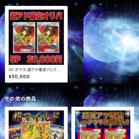
5P ポケカ 超アド確定パック オ
リパ
¥30,000
その他の商品