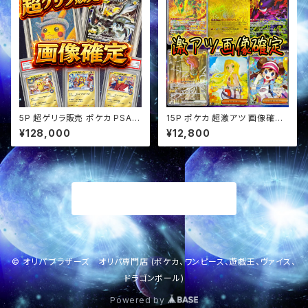
5P 超ゲリラ販売 ポケカ PSA1
15P ポケカ 超激アツ 画像確定
0画像確定 オリパ
オリパ
¥128,000
¥12,800
商品一覧に戻る
© オリパ ブラザーズ オリパ専門店 (ポケカ、ワンピース、遊戯王、ヴァイス、
ドラゴンボール)
Powered by