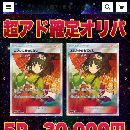
5P ポケカ 超アド確定パック オリパ |
オリパ ブラザーズ オリパ専門店 (ポ
ケカ、ワンピース、遊戯王、ヴァイス、ド
ラゴンボール)