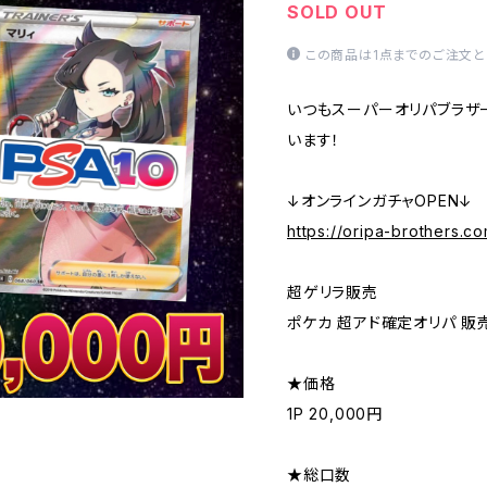
SOLD OUT
この商品は1点までのご注文と
いつもスーパーオリパブラザ
います！
↓オンラインガチャOPEN↓
https://oripa-brothers.c
超ゲリラ販売
ポケカ 超アド確定オリパ 販
★価格
1P 20,000円
★総口数