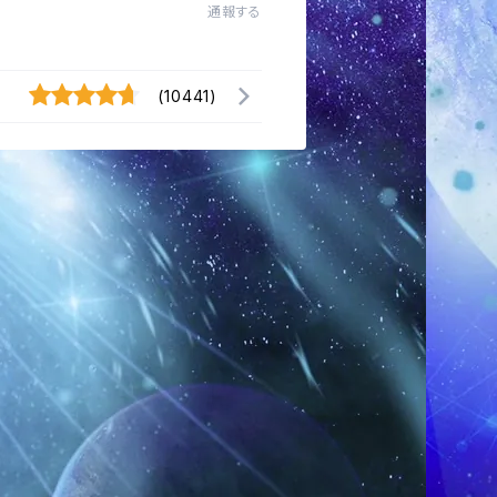
通報する
(10441)