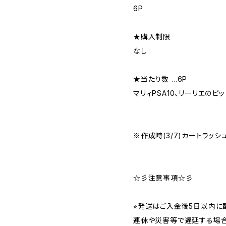
6P
★購入制限
なし
★当たり数 …6P
マリィPSA10、リーリエのピッ
※作成時(3/7)カートラッシ
☆彡注意事項☆彡
⭐︎発送はご入金後5日以内
連休や災害等で遅延する場合