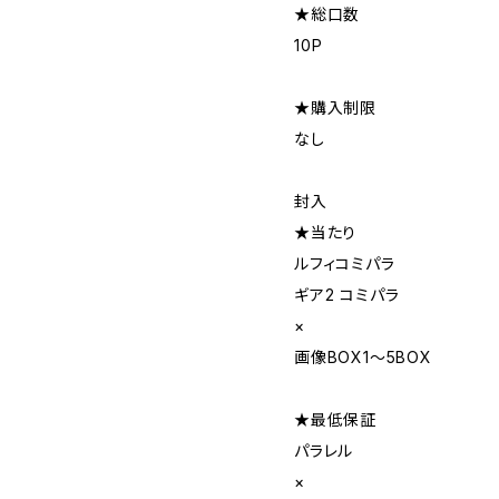
★総口数
10P
★購入制限
なし
封入
★当たり
ルフィコミパラ
ギア2 コミパラ
×
画像BOX1〜5BOX
★最低保証
パラレル
×