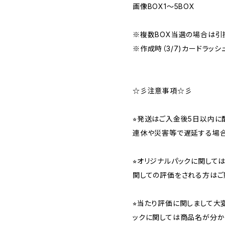
画像BOX1〜5BOX
※複数BOX当選の場合は引
※作成時（3/7)カードラッシ
☆彡注意事項☆彡
⭐︎発送はご入金後5日以内
連休や災害等で遅延する場合
⭐︎オリジナルパックに関し
関しての評価をされる方はご
⭐︎当たり評価に関しまして大
ックに関しては商品名が分か