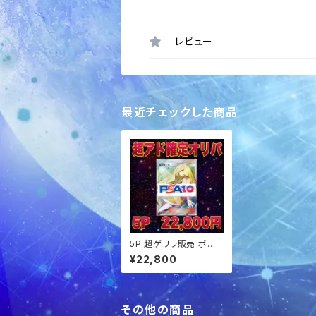
レビュー
最近チェックした商品
5P 超ゲリラ販売 ポケ
カ 超アド確定パック オ
¥22,800
リパ
その他の商品