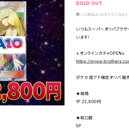
SOLD OUT
この商品は1点までのご注文と
いつもスーパーオリパブラザ
います！
↓オンラインガチャOPEN↓
https://oripa-brothers.c
ポケカ 超アド確定オリパ 販
★価格
1P 22,800円
★総口数
5P