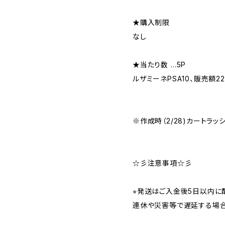
★購入制限
なし
★当たり数 …5P
ルザミーネPSA10、販売額2
※作成時（2/28)カートラッ
☆彡注意事項☆彡
⭐︎発送はご入金後5日以内
連休や災害等で遅延する場合